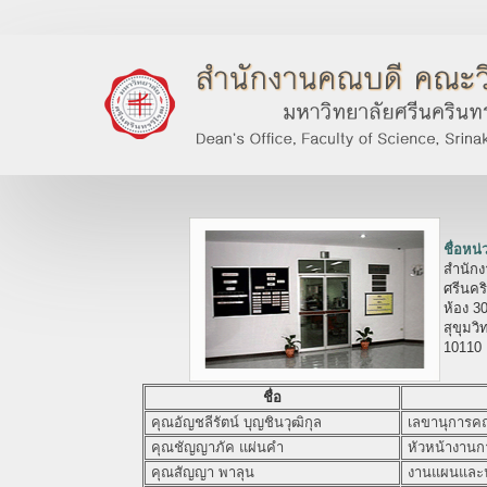
ชื่อหน
สำนัก
ศรีนคร
ห้อง 3
สุขุมว
10110
ชื่อ
คุณอัญชลีรัตน์ บุญชินวุฒิกุล
เลขานุการคณ
คุณชัญญาภัค แผ่นคำ
หัวหน้างานกา
คุณสัญญา พาลุน
งานแผนและ