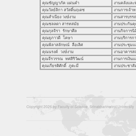
คุณชัญญาภัค แผ่นคำ
งานคลังและพ
คุณวัลย์ลิกา สวัสดิ์นฤเดช
งานการเจ้าหน
คุณสำเนียง วงษ์งาม
งานสารบรร
คุณชลลดา สารทสมัย
งานประกันค
คุณกุลจิรา รักษาศีล
งานกิจการนิส
คุณยุภาวดี โคษา
งานบริการกา
คุณพิลาสลักษณ์ ลือเลิศ
งานประชุมและ
คุณนรงค์ วงษ์งาม
งานอาคารสถ
คุณจีรวรรณ ทศสิริวัฒน์
งานการเงินแ
คุณเกียรติศักดิ์ ภูตะมี
งานประชาสัม
Copyright 2026 by Faculty of Science, Srinakharinwirot University