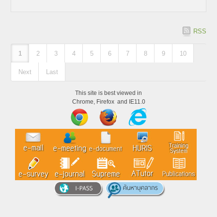
RSS
1
2
3
4
5
6
7
8
9
10
Next
Last
This site is best viewed in
Chrome, Firefox and IE11.0