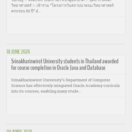
วิทยาศาสตร์ ✨ เข้าร่วม “โครงการวันสถาปนาคณะวิทยาศาสตร์
ครบรอบ 50 ปี” ԁ...
18 JUNE 2024
Srinakharinwirot University students in Thailand awarded
for course completion in Oracle Java and Database
Srinakharinwirot University''s Department of Computer
Science has effectively integrated Oracle Academy curricula
into its courses, enabling many stude...
04 APRIL 2024